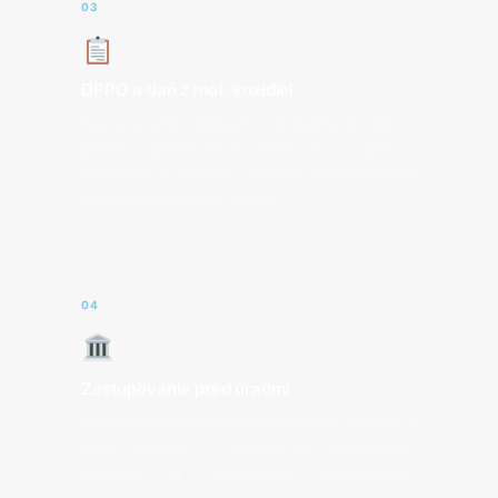
03
DPPO a daň z mot. vozidiel
Vypracovanie daňového priznania k dani z
príjmov právnických osôb a k dani z
motorových vozidiel vrátane elektronického
podania na finančnú správu.
04
Zastupovanie pred úradmi
Zastupovanie klienta pred finančnou správou a
inými úradmi — osobne aj elektronicky.
Príprava a odosielanie dokumentov,