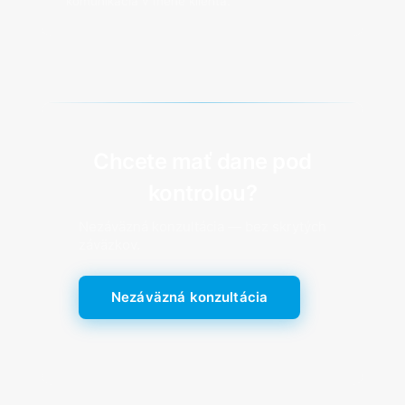
komunikácia v mene klienta.
Chcete mať dane pod
kontrolou?
Nezáväzná konzultácia — bez skrytých
záväzkov.
Nezáväzná konzultácia