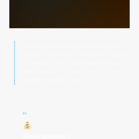
Prehľadné účtovníctvo je základ efektívneho
daňového plánovania. Pomáhame nastaviť
procesy tak, aby ste platili presne toľko daní,
koľko musíte — a mali istotu, že každé
podanie je správne a načas.
01
Daňová optimalizácia