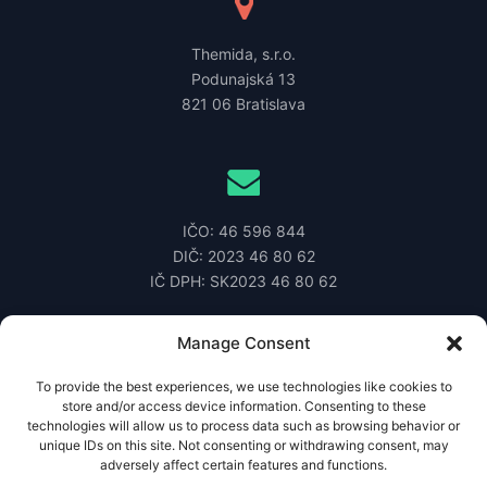
Themida, s.r.o.
Podunajská 13
821 06 Bratislava
IČO: 46 596 844
DIČ: 2023 46 80 62
IČ DPH: SK2023 46 80 62
Manage Consent
To provide the best experiences, we use technologies like cookies to
store and/or access device information. Consenting to these
themida@themida.sk
technologies will allow us to process data such as browsing behavior or
+421 903 249 670
unique IDs on this site. Not consenting or withdrawing consent, may
Zapísaná v OR Mestského súdu Bratislava III
adversely affect certain features and functions.
Oddiel Sro 80250/B