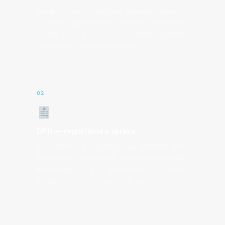
Legálne metódy zníženia daňovej záťaže —
správne uplatňovanie odpočtov, oslobodení,
tvorba rezerv a opravných položiek, optimálne
načasovanie nákladov a príjmov.
02
DPH — registrácia a správa
Poradenstvo k registrácii za platiteľa DPH,
správnemu uplatňovaniu odpočtov, podávaniu
kontrolných a súhrnných výkazov.
Registrácia/zmena registrácie spoločnosti.