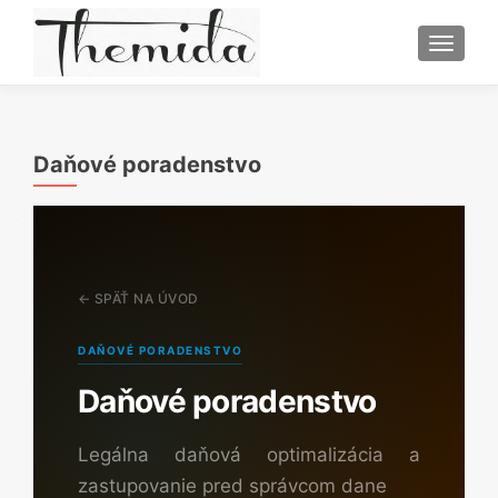
TOGGL
Daňové poradenstvo
← SPÄŤ NA ÚVOD
DAŇOVÉ PORADENSTVO
Daňové poradenstvo
Legálna daňová optimalizácia a
zastupovanie pred správcom dane